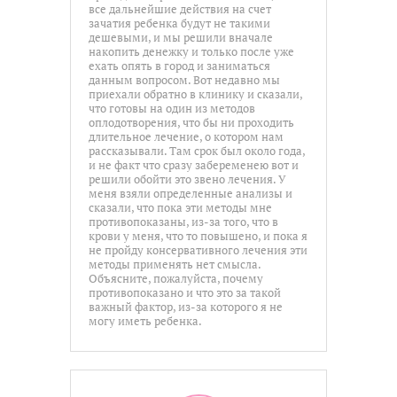
все дальнейшие действия на счет
зачатия ребенка будут не такими
дешевыми, и мы решили вначале
накопить денежку и только после уже
ехать опять в город и заниматься
данным вопросом. Вот недавно мы
приехали обратно в клинику и сказали,
что готовы на один из методов
оплодотворения, что бы ни проходить
длительное лечение, о котором нам
рассказывали. Там срок был около года,
и не факт что сразу забеременею вот и
решили обойти это звено лечения. У
меня взяли определенные анализы и
сказали, что пока эти методы мне
противопоказаны, из-за того, что в
крови у меня, что то повышено, и пока я
не пройду консервативного лечения эти
методы применять нет смысла.
Объясните, пожалуйста, почему
противопоказано и что это за такой
важный фактор, из-за которого я не
могу иметь ребенка.