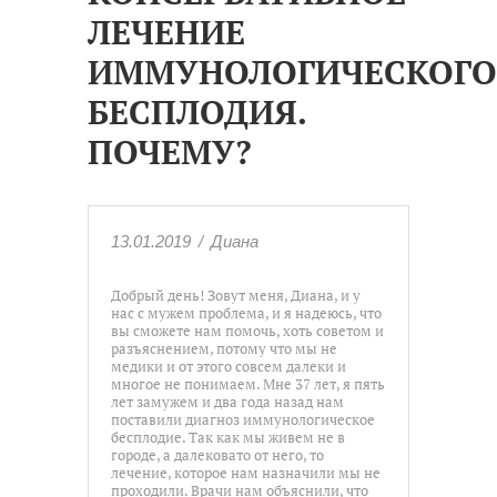
ЛЕЧЕНИЕ
ИММУНОЛОГИЧЕСКОГО
БЕСПЛОДИЯ.
ПОЧЕМУ?
13.01.2019
/
Диана
Добрый день! Зовут меня, Диана, и у
нас с мужем проблема, и я надеюсь, что
вы сможете нам помочь, хоть советом и
разъяснением, потому что мы не
медики и от этого совсем далеки и
многое не понимаем. Мне 37 лет, я пять
лет замужем и два года назад нам
поставили диагноз иммунологическое
бесплодие. Так как мы живем не в
городе, а далековато от него, то
лечение, которое нам назначили мы не
проходили. Врачи нам объяснили, что