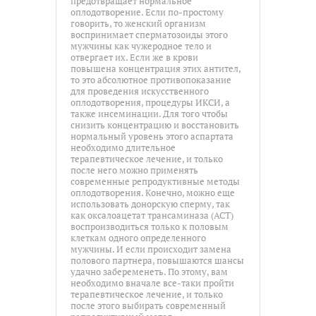
предотвращает нормальное
оплодотворение. Если по-простому
говорить, то женский организм
воспринимает сперматозоиды этого
мужчины как чужеродное тело и
отвергает их. Если же в крови
повышена концентрация этих антител,
то это абсолютное противопоказание
для проведения искусственного
оплодотворения, процедуры ИКСИ, а
также инсеминации. Для того чтобы
снизить концентрацию и восстановить
нормальный уровень этого аспартата
необходимо длительное
терапевтическое лечение, и только
после него можно применять
современные репродуктивные методы
оплодотворения. Конечно, можно еще
использовать донорскую сперму, так
как оксалоацетат трансаминаза (АСТ)
воспроизводиться только к половым
клеткам одного определенного
мужчины. И если происходит замена
полового партнера, повышаются шансы
удачно забеременеть. По этому, вам
необходимо вначале все-таки пройти
терапевтическое лечение, и только
после этого выбирать современный