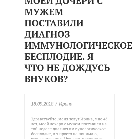
МОЕЙ ДОЧЕРИ С
МУЖЕМ
ПОСТАВИЛИ
ДИАГНОЗ
ИММУНОЛОГИЧЕСКОЕ
БЕСПЛОДИЕ. Я
ЧТО НЕ ДОЖДУСЬ
ВНУКОВ?
18.09.2018
/
Ирина
Здравствуйте, меня зовут Ирина, мне 45
лет, моей дочери с мужем поставили на
той неделе диагноз иммунологическое
бесплодие, и я просто не понимаю,
откуда это у них. Моя дочь полностью